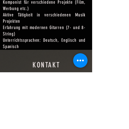
Komponist für verschiedene Projekte (Film,
Werbung etc.)
Aktive Tätigkeit in verschiedenen Musik
Projekten
Erfahrung mit modernen Gitarren (7- und 8-
String)
Unterrichtssprachen: Deutsch, Englisch und
Spanisch
KONTAKT
Andres Cuenca
Guitar Lessons Wien
Bäckenbrünnlgasse 7
1180 Wien
studio@audio-cuenca.com
Tel:
+43-(0)6765206673